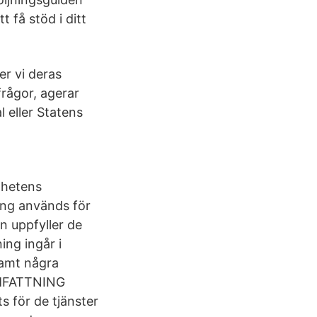
 få stöd i ditt
r vi deras
frågor, agerar
 eller Statens
ghetens
ing används för
en uppfyller de
ing ingår i
samt några
 OMFATTNING
 för de tjänster