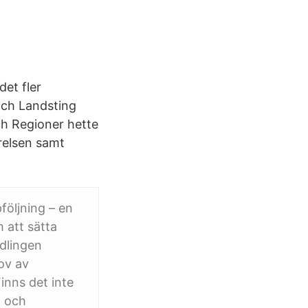
det fler
och Landsting
ch Regioner hette
relsen samt
följning – en
 att sätta
dlingen
ov av
inns det inte
p och