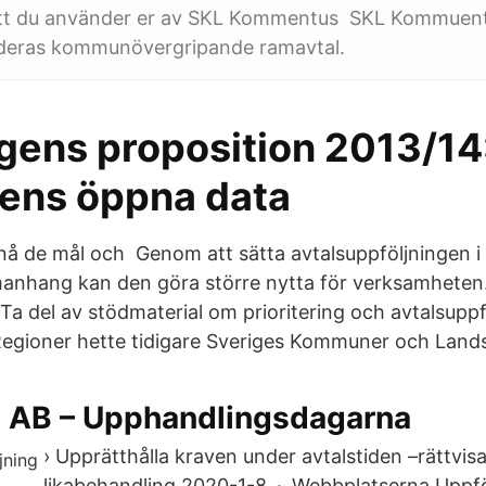
tt du använder er av SKL Kommentus SKL Kommuentu
ll deras kommunövergripande ramavtal.
gens proposition 2013/14
ens öppna data
pnå de mål och Genom att sätta avtalsuppföljningen i
anhang kan den göra större nytta för verksamheten
a del av stödmaterial om prioritering och avtalsuppf
gioner hette tidigare Sveriges Kommuner och Lands
 AB – Upphandlingsdagarna
› Upprätthålla kraven under avtalstiden –rättvis
likabehandling 2020-1-8 · Webbplatserna Uppfö