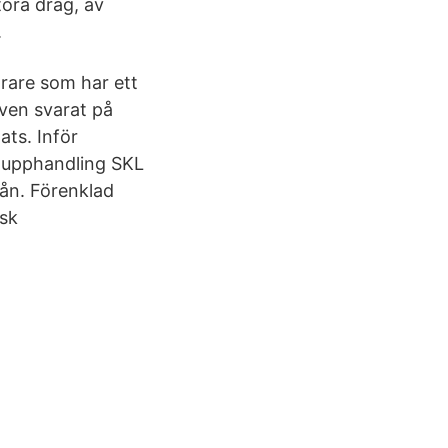
ora drag, av
.
rare som har ett
även svarat på
ats. Inför
ig upphandling SKL
ån. Förenklad
isk