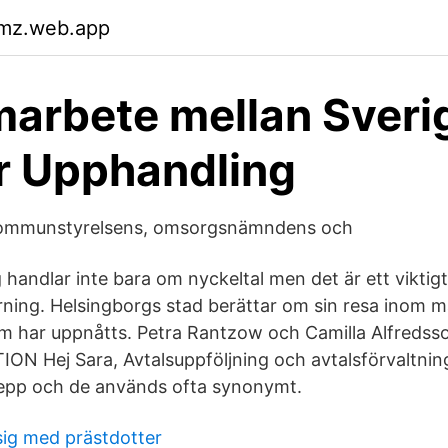
kmz.web.app
marbete mellan Sveri
r Upphandling
kommunstyrelsens, omsorgsnämndens och
 handlar inte bara om nyckeltal men det är ett viktigt
ning. Helsingborgs stad berättar om sin resa inom må
m har uppnåtts. Petra Rantzow och Camilla Alfredss
N Hej Sara, Avtalsuppföljning och avtalsförvaltning 
repp och de används ofta synonymt.
sig med prästdotter