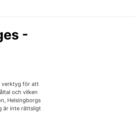
ges -
 verktyg för att
ltal och vilken
on, Helsingborgs
är inte rättsligt