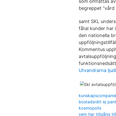
som omfattas av 
begreppet ”vård 
samt SKL undersö
fåtal kunder har
den nationella b
uppföljningstillf
Kommentus uppha
avtalsuppföljnin
funktionsnedsät
Utvandrarna lju
kunskapscompaniet
bostadsrätt ej pant
kosmopolis
vem har tillgång til