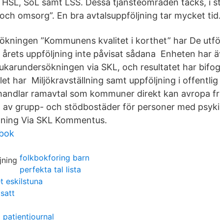
HSL, SoL samt LSS. Dessa tjänsteområden täcks, i st
och omsorg”. En bra avtalsuppföljning tar mycket tid
kningen ”Kommunens kvalitet i korthet” har De utfö
 i årets uppföljning inte påvisat sådana Enheten har 
rukarundersökningen via SKL, och resultatet har bifog
ället har Miljökravställning samt uppföljning i offentl
ndlar ramavtal som kommuner direkt kan avropa fr
g av grupp- och stödbostäder för personer med psyk
tning Via SKL Kommentus.
dbok
folkbokforing barn
perfekta tal lista
 eskilstuna
satt
l patientjournal