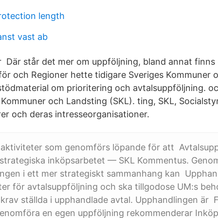
otection length
anst vast ab
r Där står det mer om uppföljning, bland annat finns 
för och Regioner hette tidigare Sveriges Kommuner 
stödmaterial om prioritering och avtalsuppföljning. o
s Kommuner och Landsting (SKL). ting, SKL, Socialsty
rer och deras intresseorganisationer.
 aktiviteter som genomförs löpande för att Avtalsupp
et strategiska inköpsarbetet — SKL Kommentus. Genom
ningen i ett mer strategiskt sammanhang kan Upphan
ter för avtalsuppföljning och ska tillgodose UM:s beh
 krav ställda i upphandlade avtal. Upphandlingen är F
 genomföra en egen uppföljning rekommenderar Inkö