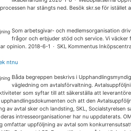
rocessen har stängts ned. Besök skr.se för istället att
Som arbetsgivar- och medlemsorganisation drive
frågor och erbjuder stöd och service. Vi väcker 
ildar opinion. 2018-6-1 · SKL Kommentus Inköpscentral
tek ntnu
Båda begreppen beskrivs i Upphandlingsmyndi
vägledning om avtalsförvaltning. Avtalsuppföljn
tiviteter som syftar till att säkerställa att leverantör
 i upphandlingsdokumenten och att den Avtalsuppföljn
ng av avtal sker och landsting, SKL, Socialstyrelsen 
 deras intresseorganisationer har nu uppdaterats.
 omfattar uppföljning av avtal som konkurrensutsatts