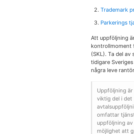
Trademark pr
Parkerings tj
Att uppföljning ä
kontrollmoment 
(SKL). Ta del av 
tidigare Sverige
några leve rantö
Uppföljning är
viktig del i d
avtalsuppfölj
omfattar tjäns
uppföljning av
möjlighet att