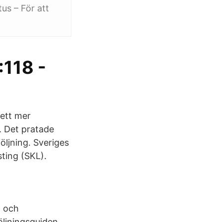
s – För att
:118 -
 ett mer
. Det pratade
öljning. Sveriges
ting (SKL).
a och
ljningsguiden