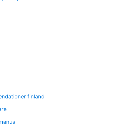
ndationer finland
are
 manus