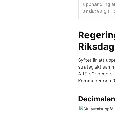
upphandling a
ansluta sig ti
Regerin
Riksdag
Syftet är att up
strategiskt samm
AffärsConcepts T
Kommuner och Re
Decimalen