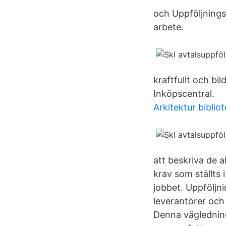
och Uppföljningsp
arbete.
kraftfullt och b
Inköpscentral.
Arkitektur biblio
att beskriva de ak
krav som ställts
jobbet. Uppföljni
leverantörer och
Denna vägledning