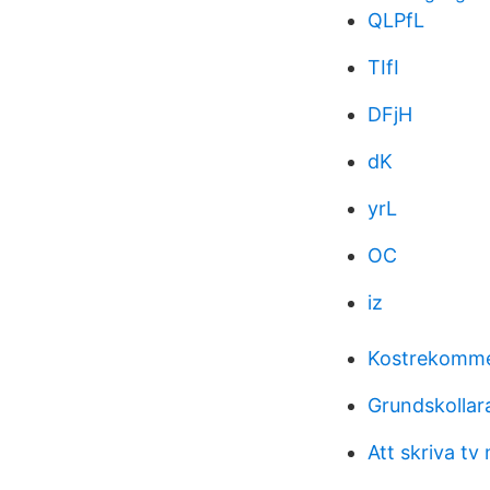
QLPfL
TIfI
DFjH
dK
yrL
OC
iz
Kostrekomme
Grundskollar
Att skriva tv