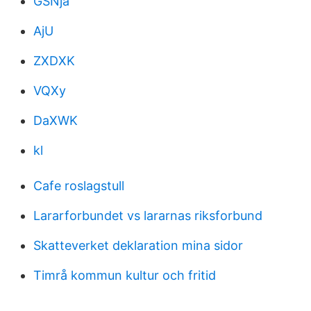
GSNja
AjU
ZXDXK
VQXy
DaXWK
kl
Cafe roslagstull
Lararforbundet vs lararnas riksforbund
Skatteverket deklaration mina sidor
Timrå kommun kultur och fritid