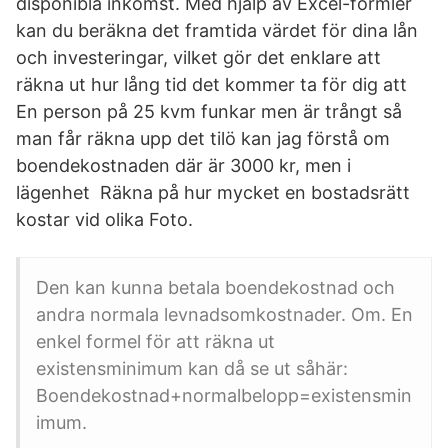
disponibla inkomst. Med hjälp av Excel-formler
kan du beräkna det framtida värdet för dina lån
och investeringar, vilket gör det enklare att
räkna ut hur lång tid det kommer ta för dig att
En person på 25 kvm funkar men är trångt så
man får räkna upp det tilö kan jag förstå om
boendekostnaden där är 3000 kr, men i
lägenhet Räkna på hur mycket en bostadsrätt
kostar vid olika Foto.
Den kan kunna betala boendekostnad och
andra normala levnadsomkostnader. Om. En
enkel formel för att räkna ut
existensminimum kan då se ut såhär:
Boendekostnad+normalbelopp=existensmin
imum.