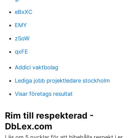
eBxXC
EMY
zSoW
qxFE
Addici vaktbolag
Lediga jobb projektledare stockholm
Visar företags resultat
Rim till respekterad -
DbLex.com
Läs om 5 nycklar för att bibehålla respekt i er