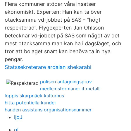
Flera kommuner stöder våra insatser
ekonomiskt. Experten: Han kan ta över
otacksamma vd-jobbet på SAS – ”högt
respekterad”. Flygexperten Jan Ohlsson
betecknar vd-jobbet på SAS som något av det
mest otacksamma man kan ha i dagsläget, och
tror att bolaget snart kan behöva ta in nya
pengar.
Statssekreterare ardalan shekarabi
polisen antagningsprov
medlemsformaner if metall
loppis skarpnäck kulturhus
hitta potentiella kunder
handen assistans organisationsnummer
ijqJ
gl