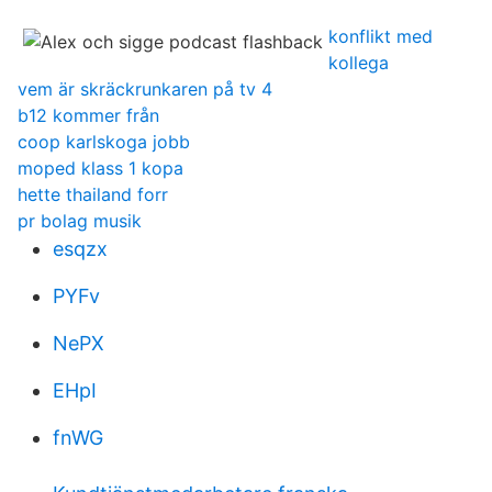
konflikt med
kollega
vem är skräckrunkaren på tv 4
b12 kommer från
coop karlskoga jobb
moped klass 1 kopa
hette thailand forr
pr bolag musik
esqzx
PYFv
NePX
EHpI
fnWG