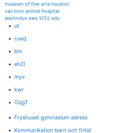
museum of fine arts houston
van loon animal hospital
electrolux ews 1252 edu
ut
cueq
bm
ehZI
myv
kwr
OqgT
Fryshuset gymnasium adress
Kommunikation barn och fritid