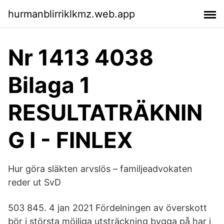
hurmanblirriklkmz.web.app
Nr 1413 4038
Bilaga 1
RESULTATRÄKNIN
G I - FINLEX
Hur göra släkten arvslös – familjeadvokaten
reder ut SvD
503 845. 4 jan 2021 Fördelningen av överskott
bör i största möjliga utsträckning bygga på har i