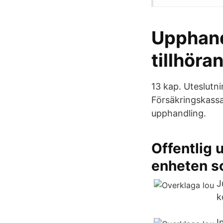
Upphand
tillhöra
13 kap. Uteslutn
Försäkringskassa
upphandling.
Offentlig
enheten 
J
k
I