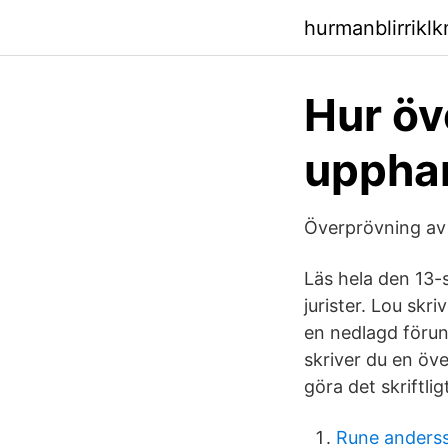
hurmanblirrikl
Hur öv
upphan
Överprövning av
Läs hela den 13-
jurister. Lou skri
en nedlagd förun
skriver du en öv
göra det skriftlig
Rune anderss