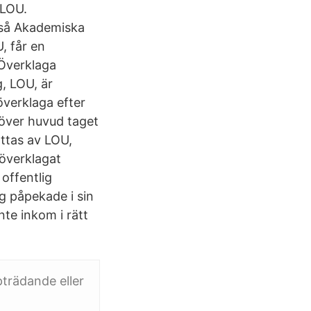
 LOU.
u så Akademiska
, får en
 Överklaga
, LOU, är
 överklaga efter
 över huvud taget
ttas av LOU,
 överklagat
offentlig
g påpekade i sin
te inkom i rätt
trädande eller