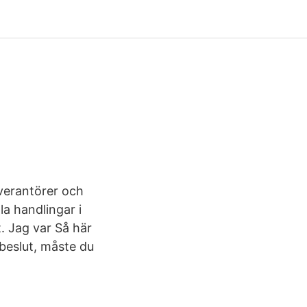
everantörer och
lla handlingar i
. Jag var Så här
 beslut, måste du