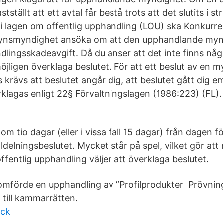
astställt att ett avtal får bestå trots att det slutits i s
 lagen om offentlig upphandling (LOU) ska Konkurre
lsynsmyndighet ansöka om att den upphandlande myn
dlingsskadeavgift. Då du anser att det inte finns någ
öjligen överklaga beslutet. För att ett beslut av en 
krävs att beslutet angår dig, att beslutet gått dig e
rklagas enligt 22§ Förvaltningslagen (1986:223) (FL).
nom tio dagar (eller i vissa fall 15 dagar) från dagen f
illdelningsbeslutet. Mycket står på spel, vilket gör at
ffentlig upphandling väljer att överklaga beslutet.
förde en upphandling av ”Profilprodukter Prövnings
 till kammarrätten.
ack