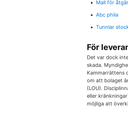
Mall för åtg
Abc phila
Tunnlar stoc
För levera
Det var dock int
skada. Myndighet
Kammarrättens 
om att bolaget ä
(LOU). Disciplin
eller kränkningar
möjliga att över