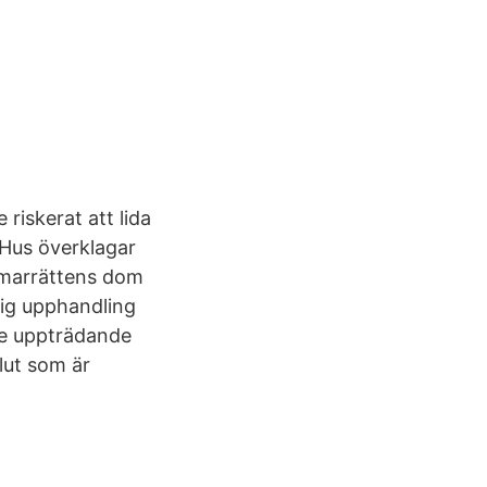
riskerat att lida
Hus överklagar
marrättens dom
lig upphandling
de uppträdande
slut som är