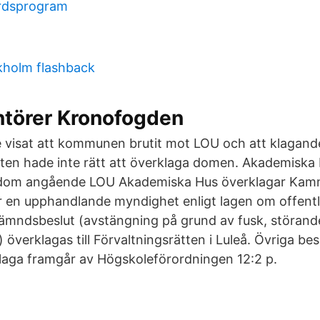
ärdsprogram
kholm flashback
ntörer Kronofogden
e visat att kommunen brutit mot LOU och att klagande 
en hade inte rätt att överklaga domen. Akademiska 
dom angående LOU Akademiska Hus överklagar Kam
r en upphandlande myndighet enligt lagen om offent
nämndsbeslut (avstängning på grund av fusk, störan
) överklagas till Förvaltningsrätten i Luleå. Övriga be
klaga framgår av Högskoleförordningen 12:2 p.