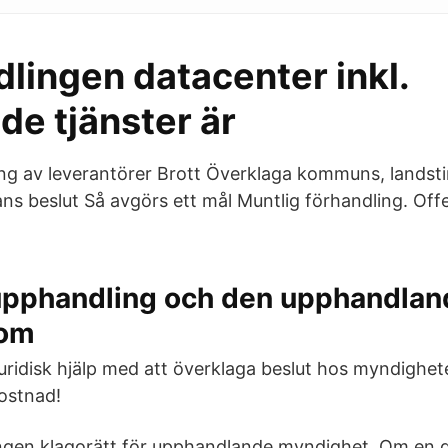
lingen datacenter inkl.
nde tjänster är
ing av leverantörer Brott Överklaga kommuns, landst
ns beslut Så avgörs ett mål Muntlig förhandling. Offe
 upphandling och den upphandlan
som
uridisk hjälp med att överklaga beslut hos myndighet
ostnad!
ngen klagorätt för upphandlande myndighet. Om en 