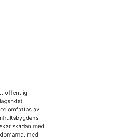
t offentlig
klagandet
nte omfattas av
Älmhultsbygdens
pekar skadan med
a domarna. med