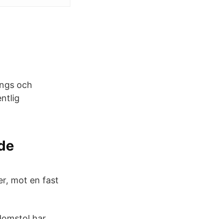
ings och
ntlig
de
er, mot en fast
domstol har