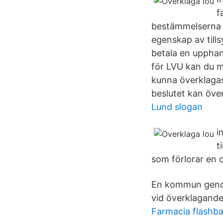
f
bestämmelserna i
egenskap av til
betala en upphan
för LVU kan du m
kunna överklagas 
beslutet kan öve
Lund slogan
i
t
som förlorar en o
En kommun genom
vid överklagande
Farmacia flashb