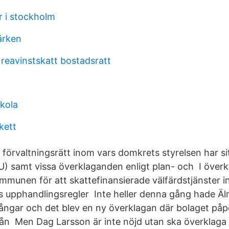
r i stockholm
ärken
 reavinstskatt bostadsratt
skola
kett
n förvaltningsrätt inom vars domkrets styrelsen har sit
) samt vissa överklaganden enligt plan- och I över
munen för att skattefinansierade välfärdstjänster i
:s upphandlingsregler Inte heller denna gång hade 
ångar och det blev en ny överklagan där bolaget på
rån Men Dag Larsson är inte nöjd utan ska överklag