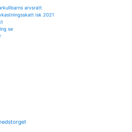
arkullbarns arvsratt
vkastningsskatt isk 2021
kt
ing se
r
dhedstorget