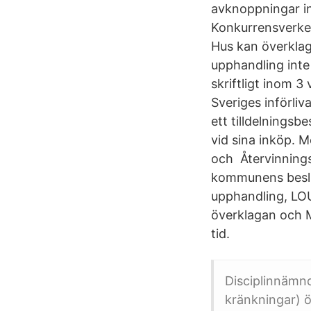
avknoppningar in
Konkurrensverket
Hus kan överklag
upphandling inte 
skriftligt inom 
Sveriges införliva
ett tilldelningsb
vid sina inköp. 
och Återvinnings
kommunens beslu
upphandling, LOU
överklagan och M
tid.
Disciplinnämnd
kränkningar) öv