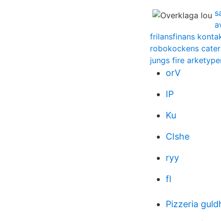
s
a
frilansfinans konta
robokockens cater
jungs fire arketype
orV
IP
Ku
CIshe
ryy
fl
Pizzeria gul