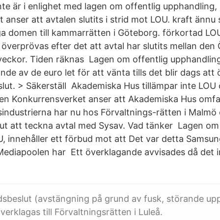
te är i enlighet med lagen om offentlig upphandling,
 anser att avtalen slutits i strid mot LOU. kraft änn
a domen till kammarrätten i Göteborg. förkortad LOU
överprövas efter det att avtal har slutits mellan den
3 veckor. Tiden räknas Lagen om offentlig upphandling
nde av de euro let för att vänta tills det blir dags att
eslut. > Säkerställ Akademiska Hus tillämpar inte LOU
Men Konkurrensverket anser att Akademiska Hus omfa
industrierna har nu hos Förvaltnings-rätten i Malmö
t att teckna avtal med Sysav. Vad tänker Lagen om 
, innehåller ett förbud mot att Det var detta Samsun
ediapoolen har Ett överklagande avvisades då det in
sbeslut (avstängning på grund av fusk, störande upp
erklagas till Förvaltningsrätten i Luleå.