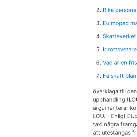
Rika persone
Eu moped m
Skatteverket
Idrottsvetare
Vad ar en fri
Fa skatt blan
överklaga till de
upphandling (LOU
argumenterar kom
LOU. – Enligt EU
taxi några framg
att utestängas f