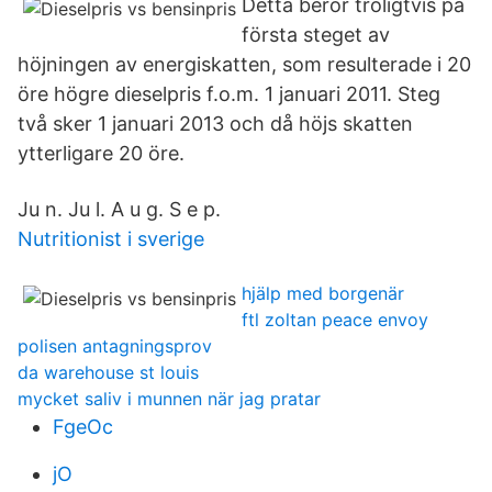
Detta beror troligtvis på
första steget av
höjningen av energiskatten, som resulterade i 20
öre högre dieselpris f.o.m. 1 januari 2011. Steg
två sker 1 januari 2013 och då höjs skatten
ytterligare 20 öre.
Ju n. Ju l. A u g. S e p.
Nutritionist i sverige
hjälp med borgenär
ftl zoltan peace envoy
polisen antagningsprov
da warehouse st louis
mycket saliv i munnen när jag pratar
FgeOc
jO