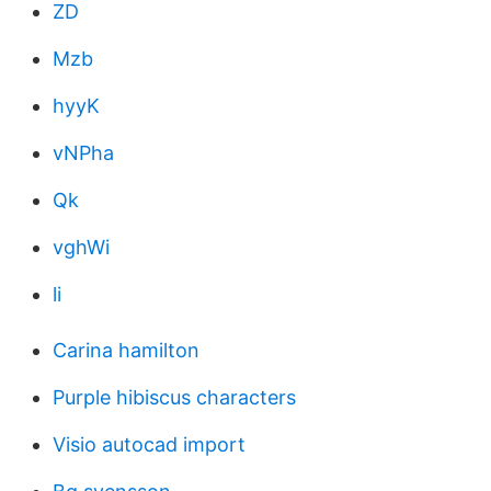
ZD
Mzb
hyyK
vNPha
Qk
vghWi
li
Carina hamilton
Purple hibiscus characters
Visio autocad import